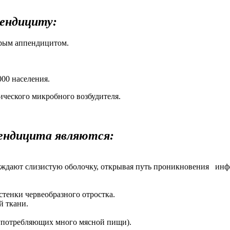
ендициту:
трым аппендицитом.
000 населения.
ического микробного возбудителя.
ендицита являются:
еждают слизистую оболочку, открывая путь проникновения инф
тенки червеобразного отростка.
 ткани.
употребляющих много мясной пищи).