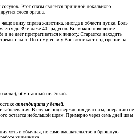
сосудов. Этот спазм является причиной локального
других слоев органа.
чаще внизу справа животика, иногда в области пупка. Боль
ается до 39 и даже 40 градусов. Возможно появление
 и не даёт притрагиваться к животу. Старается находить
стремительно. Поэтому, если у Вас возникает подозрение на
озилке), обмотанный пелёнкой.
ностике
аппендицита у детей
.
е заболевания. В случае подтверждения диагноза, операцию не
орого остается небольшой шрам. Примерно через семь дней швы
ация хоть и обычная, но само вмешательство в брюшную
 работе кишечника.