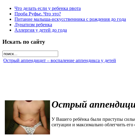
Что делать если у ребенка рвота
Проба Руфье. Что это?
Питание малыша-искусственника с рождения до года
Лунатизм ребенка
Аллергия у детей до года
Искать по сайту
Острый аппендицит – воспаление аппендикса у детей
Острый аппендицит
У Вашего ребёнка были приступы сильн
ситуации и максимально облегчить его