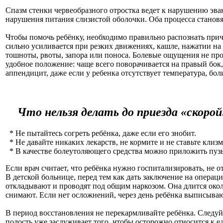
Спазм стенки червеобразного отростка ведет к нарушению эва
нарушения питания слизистой оболочки. Оба процесса становят
Чтобы помочь ребёнку, необходимо правильно распознать прич
сильно усиливается при резких движениях, кашле, нажатии на
тошноты, рвоты, запора или поноса. Болевые ощущения не прох
удобное положение: чаще всего поворачивается на правый бок,
аппендицит, даже если у ребенка отсутствует температура, бо
Что нельзя делать до приезда «скорой
*
Не пытайтесь согреть ребёнка, даже если его знобит.
*
Не давайте никаких лекарств, не кормите и не ставьте клиз
*
В качестве болеутоляющего средства можно приложить пузы
Если врач считает, что ребёнка нужно госпитализировать, не 
В детской больнице, перед тем как дать заключение на операц
откладывают и проводят под общим наркозом. Она длится около
снимают. Если нет осложнений, через день ребёнка выписываю
В период восстановления не перекармливайте ребёнка. Следуй
полость уже заслуживает того, чтобы осторожно относится к 