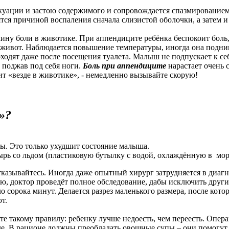
куации и застою содержимого и сопровождается спазмированием 
ся причиной воспаления сначала слизистой оболочки, а затем и 
ину боли в животике. При аппендиците ребёнка беспокоит боль, 
 живот. Наблюдается повышение температуры, иногда она подним
одят даже после посещения туалета. Малыш не подпускает к себе
 поджав под себя ноги.
Боль при аппендиците
нарастает очень 
лит «везде в животике», - немедленно вызывайте скорую!
»?
мы. Это только ухудшит состояние малыша.
рь со льдом (пластиковую бутылку с водой, охлаждённую в мор
отказывайтесь. Иногда даже опытный хирург затрудняется в диаг
ию, доктор проведёт полное обследование, дабы исключить други
 сорока минут. Делается разрез маленького размера, после кот
т.
те такому правилу: ребенку лучше недоесть, чем переесть. Опер
еде. В рационе должны преобладать овощные супы – они помогут