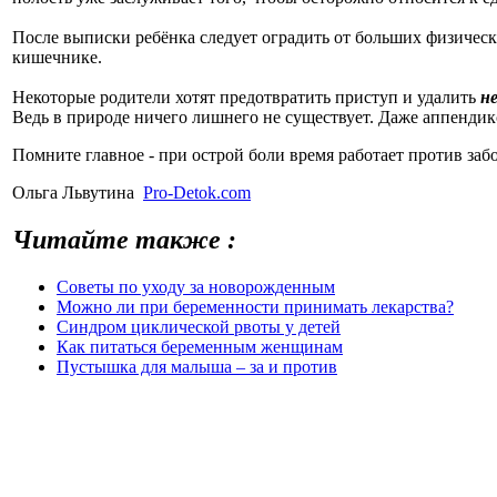
После выписки ребёнка следует оградить от больших физическ
кишечнике.
Некоторые родители хотят предотвратить приступ и удалить
н
Ведь в природе ничего лишнего не существует. Даже аппенди
Помните главное - при острой боли время работает против заб
Ольга Львутина
Pro-Detok.com
Читайте также :
Советы по уходу за новорожденным
Можно ли при беременности принимать лекарства?
Синдром циклической рвоты у детей
Как питаться беременным женщинам
Пустышка для малыша – за и против